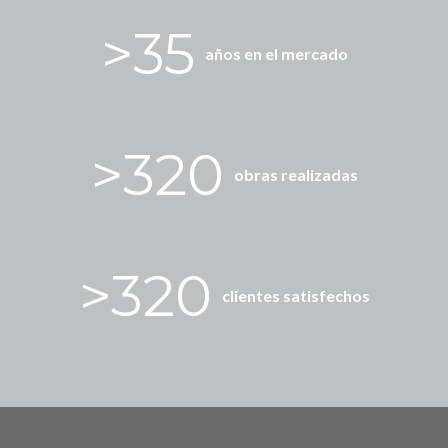
>35
años en el mercado
>320
obras realizadas
>320
clientes satisfechos