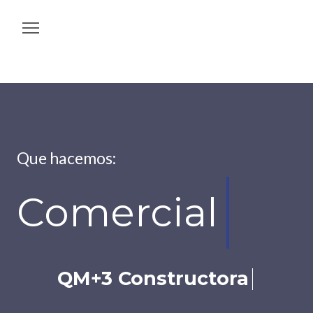
Sectores
Acerca de QM+3
Que hacemos:
Contacto
Equipo QM+3 Racing
Comercial
Ofertas de Empleo
QM+3 Constructora